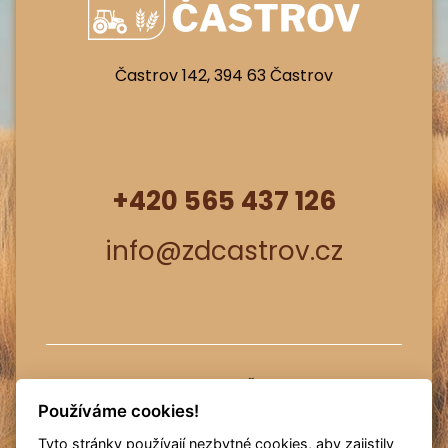
Častrov 142, 394 63 Častrov
+420 565 437 126
info@zdcastrov.cz
© Zemědělské družstvo Častrov - všechna
práva vyhrazena
GDPR
Mapa stránek
Používáme cookies!
Cookies
Created by AVT design - tvorba
Tyto stránky používají nezbytné cookies, aby zajistily