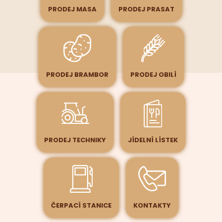
PRODEJ MASA
PRODEJ PRASAT
PRODEJ BRAMBOR
PRODEJ OBILÍ
PRODEJ TECHNIKY
JÍDELNÍ LÍSTEK
ČERPACÍ STANICE
KONTAKTY