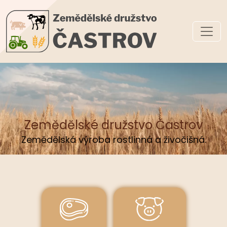
Zemědělské družstvo Častrov
Zemědělská výroba rostlinná a živočišná.